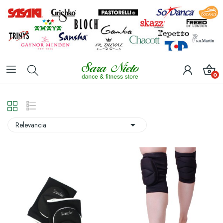
0

Relevancia