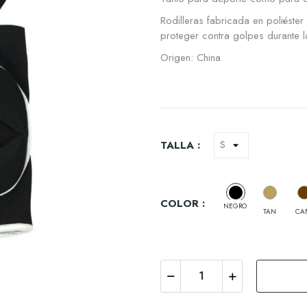
Rodilleras fabricada en poliéste
proteger contra golpes durante l
Origen: China
TALLA :
COLOR :
NEGRO
TAN
CA