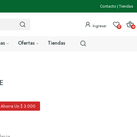
Contacto
|
Tiendas
Ingresar
0
0
as
Ofertas
Tiendas
E
Ahorre Un $ 3.000
danza.