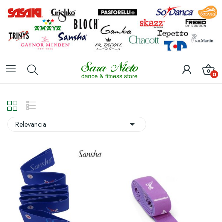
0

Relevancia