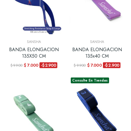
SANSHA
SANSHA
BANDA ELONGACION
BANDA ELONGACION
135X50 CM
135x40 CM
$ 7.000
$ 7.000
-$ 2.900
-$ 2.900
$ 9.900
$ 9.900
Consulte En Tiendas