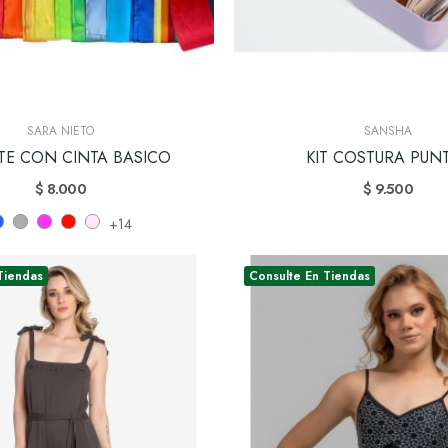
SARA NIETO
SANSHA
ETE CON CINTA BASICO
KIT COSTURA PUN
$ 8.000
$ 9.500
+14
Tiendas
Consulte En Tiendas