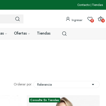
Contacto
|
Tiendas
Ingresar
0
0
as
Ofertas
Tiendas

Ordenar por:
Relevancia
Consulte En Tiendas