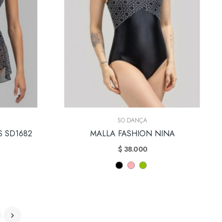
SO DANÇA
S SD1682
MALLA FASHION NINA
$ 38.000
