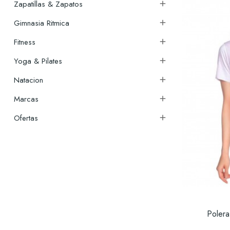
Zapatillas & Zapatos

Gimnasia Ritmica

Fitness

Yoga & Pilates

Natacion

Marcas

Ofertas

Poler