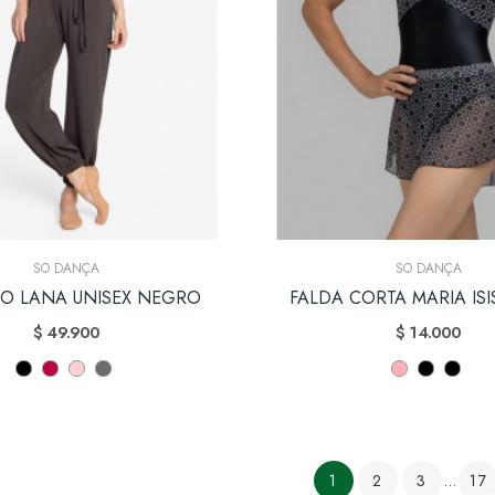
SO DANÇA
SO DANÇA
TO LANA UNISEX NEGRO
FALDA CORTA MARIA ISI
$ 49.900
$ 14.000
1
2
3
…
17