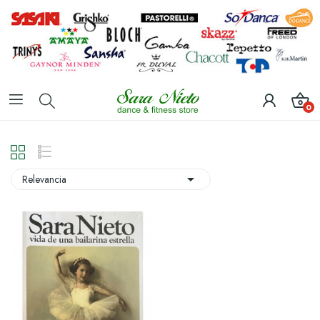
0

Relevancia