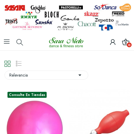
0

Relevancia
Consulte En Tiendas