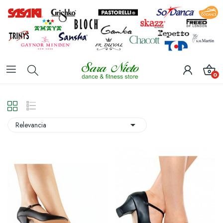
0

Relevancia