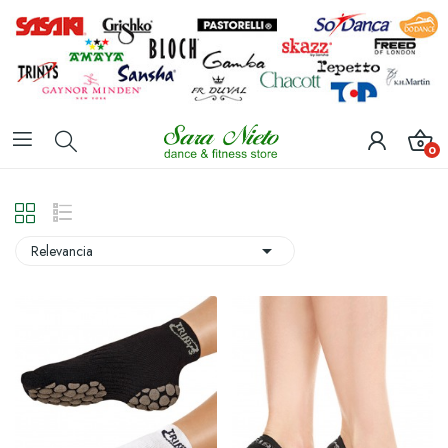
0

Relevancia