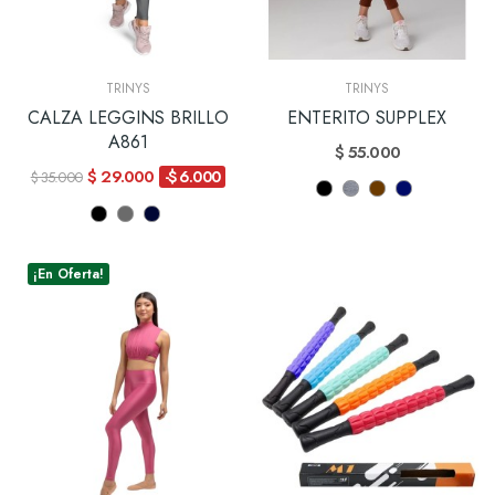
TRINYS
TRINYS
CALZA LEGGINS BRILLO
ENTERITO SUPPLEX
A861
$ 55.000
$ 29.000
-$ 6.000
$ 35.000
¡En Oferta!