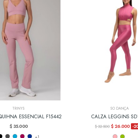
TRINYS
SO DANÇA
QUIHNA ESSENCIAL F15442
CALZA LEGGINS SD
$ 35.000
$ 26.000
-2
$ 32.500
+1