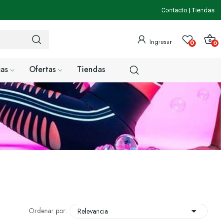
Contacto
|
Tiendas
Ingresar
0
0
as
Ofertas
Tiendas

Ordenar por:
Relevancia