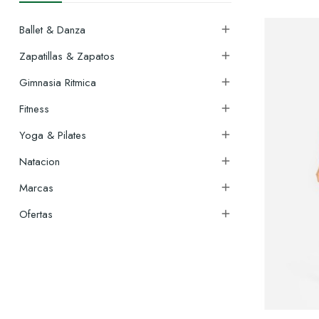
Ballet & Danza

Zapatillas & Zapatos

Gimnasia Ritmica

Fitness

Yoga & Pilates

Natacion

Marcas

Ofertas
