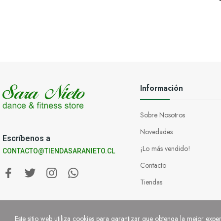
Información
Sobre Nosotros
Novedades
Escríbenos a
¡Lo más vendido!
CONTACTO@TIENDASARANIETO.CL
Contacto
Tiendas
Este sitio web utiliza cookies para garantizar que obtenga la mejor exper
Copyright © Sara Nieto 2023. Todos los derechos reservados.