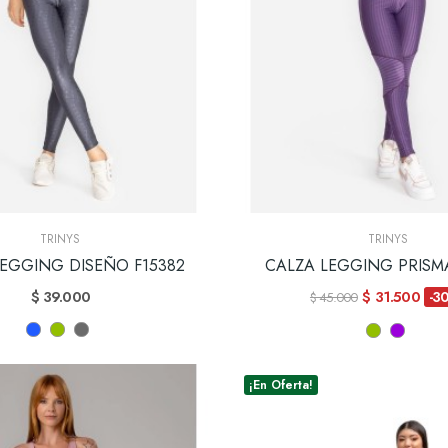
TRINYS
TRINYS
LEGGING DISEÑO F15382
CALZA LEGGING PRISMA
$ 39.000
$ 31.500
-3
$ 45.000
¡En Oferta!