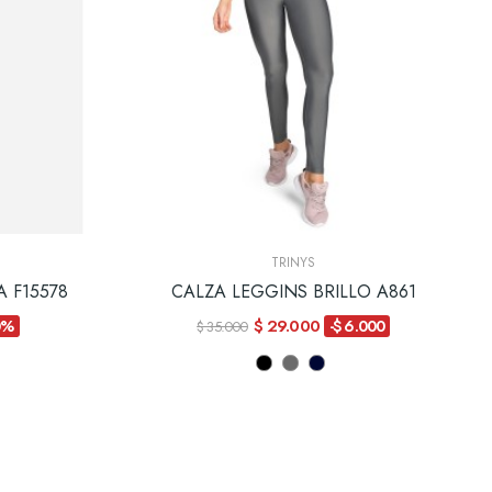
TRINYS
 F15578
CALZA LEGGINS BRILLO A861
$ 29.000
0%
-$ 6.000
$ 35.000