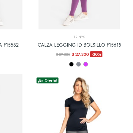
TRINYS
 F15582
CALZA LEGGING ID BOLSILLO F15615
$ 27.300
-30%
$ 39.000
¡En Oferta!