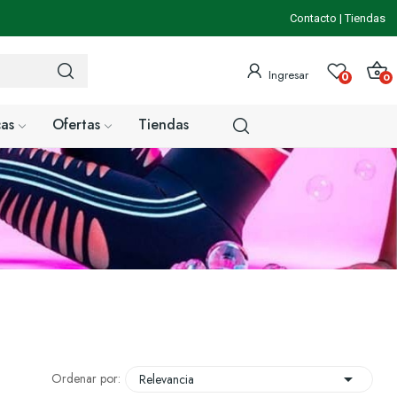
Contacto
|
Tiendas
Ingresar
0
0
as
Ofertas
Tiendas

Ordenar por:
Relevancia