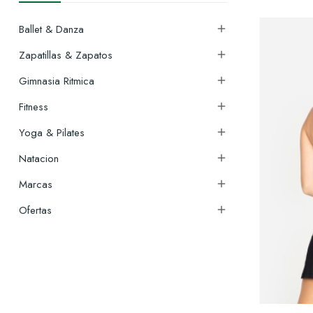
Ballet & Danza

Zapatillas & Zapatos

Gimnasia Ritmica

Fitness

Yoga & Pilates

Natacion

Marcas

Ofertas
