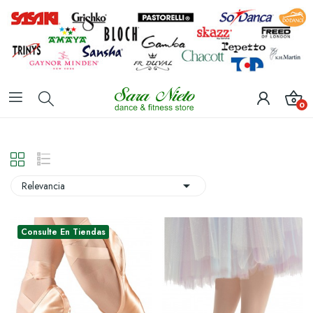
0

Relevancia
Consulte En Tiendas