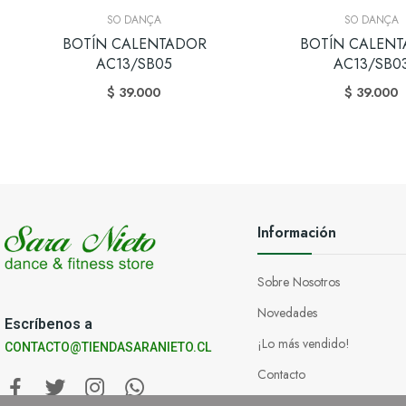
SO DANÇA
SO DANÇA
BOTÍN CALENTADOR
BOTÍN CALEN
AC13/SB05
AC13/SB0
$ 39.000
$ 39.000
Información
Sobre Nosotros
Novedades
Escríbenos a
¡Lo más vendido!
CONTACTO@TIENDASARANIETO.CL
Contacto
Tiendas