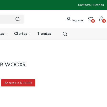
Contacto
|
Tiendas
Ingresar
0
0
as
Ofertas
Tiendas
OR WOOXR
Ahorre Un $ 3.000