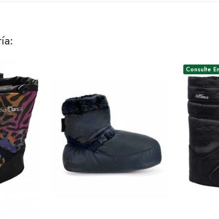
ía:
Consulte E