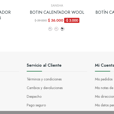
SANSHA
TADOR
BOTIN CALENTADOR WOOL
BOTÍN C
3
$ 36.000
-$ 3.000
$ 39.000
Servicio al Cliente
Mi Cuent
Términos y condiciones
Mis pedidos
Cambios y devoluciones
Mis notas de
Despacho
Mis direccio
Pago seguro
Mis datos pe
Venta por mayor
Mis vales de