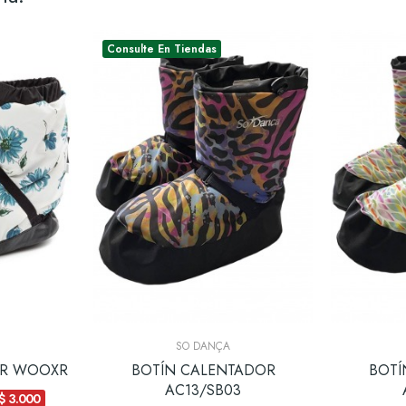
Consulte En Tiendas
SO DANÇA
OR WOOXR
BOTÍN CALENTADOR
BOTÍ
AC13/SB03
-$ 3.000