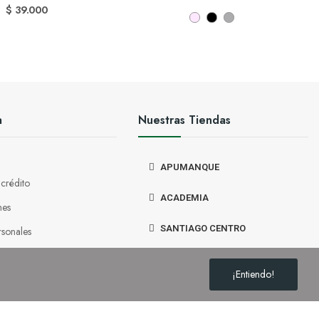
$ 39.000
a
Nuestras Tiendas
APUMANQUE
 crédito
ACADEMIA
nes
SANTIAGO CENTRO
rsonales
 descuento
VIÑA DEL MAR
¡Entiendo!