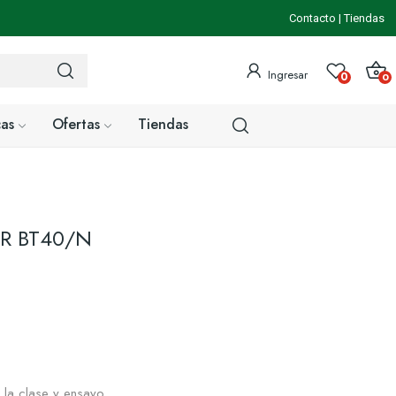
Contacto
|
Tiendas
Ingresar
0
0
as
Ofertas
Tiendas
R BT40/N
e la clase y ensayo.